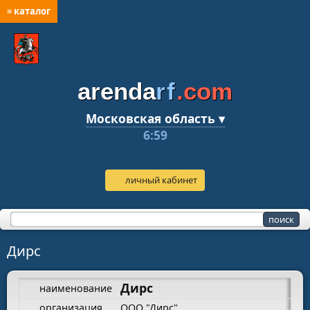
≡ каталог
arenda
rf
.com
Московская область ▾
6:59
личный кабинет
Дирс
Дирс
наименование
организация
ООО "Дирс"