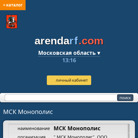
≡ каталог
arenda
rf
.com
Московская область ▾
13:16
личный кабинет
МСК Монополис
МСК Монополис
наименование
организация
" МСК Монополис", ООО