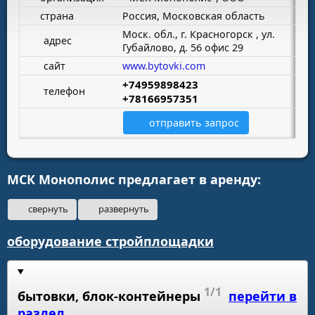
страна
Россия, Московская область
Моск. обл., г. Красногорск , ул.
адрес
Губайлово, д. 56 офис 29
сайт
www.bytovki.com
+74959898423
телефон
+78166957351
отправить запрос
МСК Монополис предлагает в аренду:
свернуть
развернуть
оборудование стройплощадки
1/1
бытовки, блок-контейнеры
перейти в
раздел