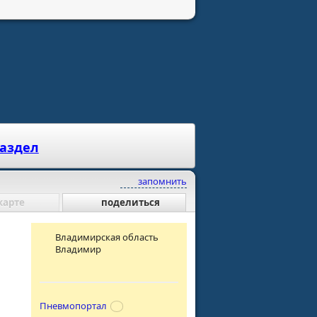
раздел
запомнить
карте
поделиться
Владимирская область
Владимир
Пневмопортал