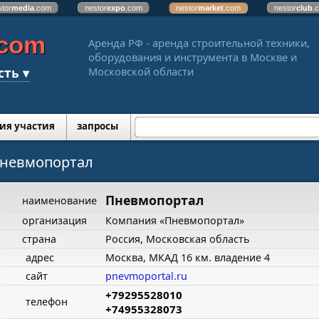
stor
media
.com
nestor
expo
.com
nestor
market
.com
nestor
club
.
.com
Аренда РФ - аренда строительной техники,
оборудования и инструмента в Москве и
сть ▾
Московской области
ия участия
запросы
невмопортал
Пневмопортал
наименование
организация
Компания «Пневмопортал»
страна
Россия, Московская область
адрес
Москва, МКАД 16 км. владение 4
сайт
pnevmoportal.ru
+79295528010
телефон
+74955328073