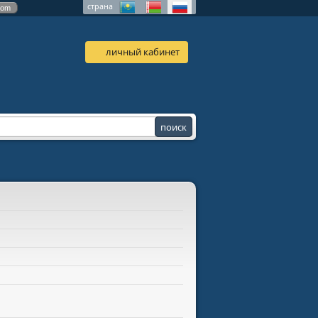
страна
com
личный кабинет