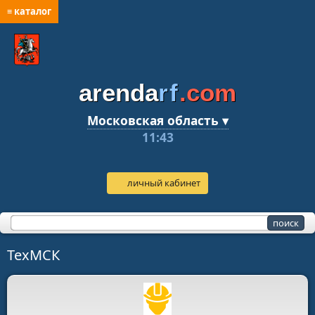
≡ каталог
arenda
rf
.com
Московская область ▾
11:43
личный кабинет
ТехМСК