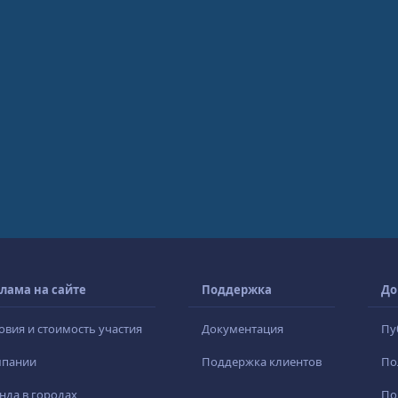
лама на сайте
Поддержка
До
овия и стоимость участия
Документация
Пу
мпании
Поддержка клиентов
По
нда в городах
По