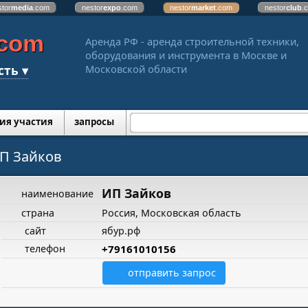
stor
media
.com
nestor
expo
.com
nestor
market
.com
nestor
club
.
.com
Аренда РФ - аренда строительной техники,
оборудования и инструмента в Москве и
сть ▾
Московской области
ия участия
запросы
П Зайков
ИП Зайков
наименование
страна
Россия, Московская область
сайт
ябур.рф
телефон
+79161010156
отправить запрос