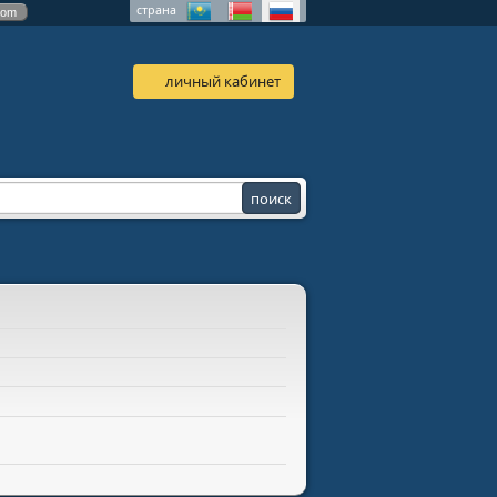
страна
com
личный кабинет