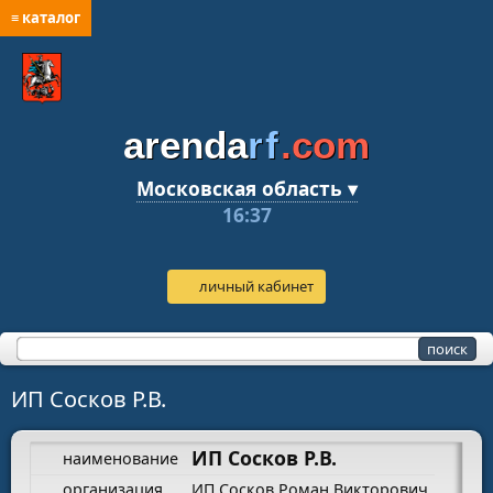
≡ каталог
arenda
rf
.com
Московская область ▾
16:37
личный кабинет
ИП Сосков Р.В.
ИП Сосков Р.В.
наименование
организация
ИП Сосков Роман Викторович