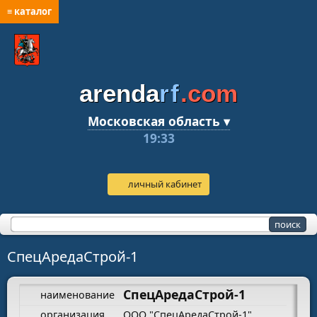
≡ каталог
arenda
rf
.com
Московская область ▾
19:33
личный кабинет
СпецАредаСтрой-1
СпецАредаСтрой-1
наименование
организация
OOO "СпецАредаСтрой-1"