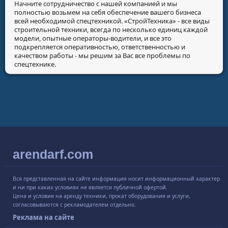
Начните сотрудничество с нашей компанией и мы
полностью возьмем на себя обеспечение вашего бизнеса
всей необходимой спецтехникой.
«СтройТехника»
- все виды
строительной техники, всегда по несколько единиц каждой
модели, опытные операторы-водители, и все это
подкрепляется оперативностью, ответственностью и
качеством работы - мы решим за Вас все проблемы по
спецтехнике.
arendarf.com
Вся представленная на сайте информация носит информационный характер
и ни при каких условиях не является публичной офертой.
Цена и условия на аренду техники, прокат оборудования и услуги,
согласовываются с рекламодателем отдельно.
Реклама на сайте