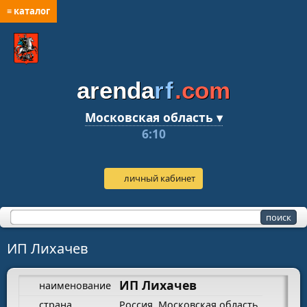
≡ каталог
arenda
rf
.com
Московская область ▾
6:10
личный кабинет
ИП Лихачев
ИП Лихачев
наименование
страна
Россия, Московская область