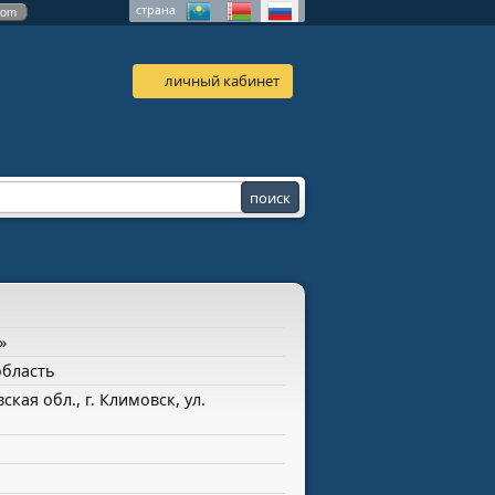
страна
com
личный кабинет
»
область
ская обл., г. Климовск, ул.