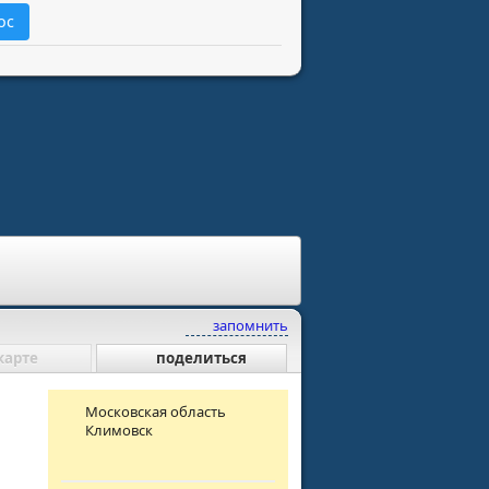
ос
запомнить
карте
поделиться
Московская область
Климовск