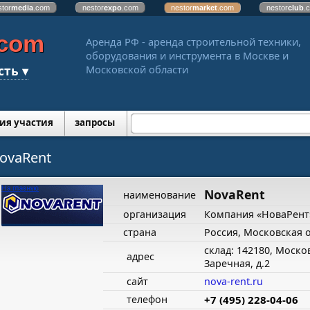
stor
media
.com
nestor
expo
.com
nestor
market
.com
nestor
club
.
.com
Аренда РФ - аренда строительной техники,
оборудования и инструмента в Москве и
сть ▾
Московской области
ия участия
запросы
ovaRent
NovaRent
наименование
организация
Компания «НоваРент
страна
Россия, Московская 
склад: 142180, Москов
адрес
Заречная, д.2
сайт
nova-rent.ru
телефон
+7 (495) 228-04-06