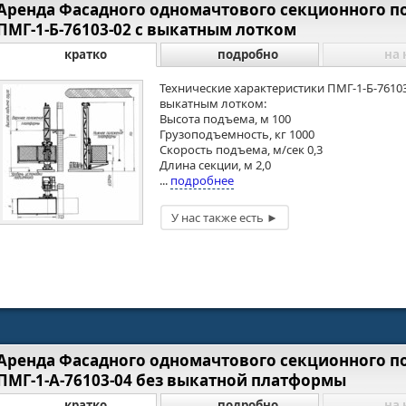
Аренда Фасадного одномачтового секционного 
ПМГ-1-Б-76103-02 с выкатным лотком
кратко
подробно
на 
Технические характеристики ПМГ-1-Б-76103
выкатным лотком:
Высота подъема, м 100
Грузоподъемность, кг 1000
Скорость подъема, м/сек 0,3
Длина секции, м 2,0
...
подробнее
Аренда Фасадного одномачтового секционного 
ПМГ-1-А-76103-04 без выкатной платформы
кратко
подробно
на 