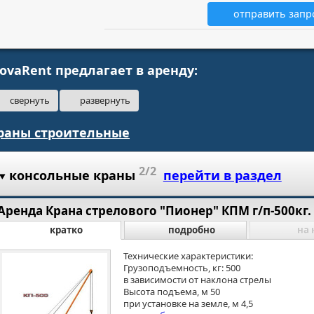
отправить запр
ovaRent предлагает в аренду:
свернуть
развернуть
раны строительные
2/2
консольные краны
перейти в раздел
Аренда Крана стрелового "Пионер" КПМ г/п-500кг.
кратко
подробно
на 
Технические характеристики:
Грузоподъемность, кг: 500
в зависимости от наклона стрелы
Высота подъема, м 50
при установке на земле, м 4,5