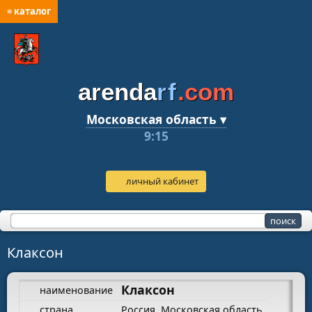
≡ каталог
arenda
rf
.com
Московская область ▾
9:15
личный кабинет
Клаксон
Клаксон
наименование
страна
Россия, Московская область