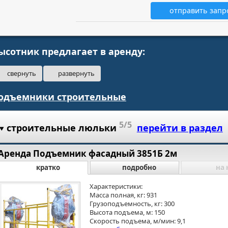
отправить запр
ысотник предлагает в аренду:
свернуть
развернуть
одъемники строительные
5/5
строительные люльки
перейти в раздел
Аренда Подъемник фасадный 3851Б 2м
кратко
подробно
на 
Характеристики:
Масса полная, кг: 931
Грузоподъемность, кг: 300
Высота подъема, м: 150
Скорость подъема, м/мин: 9,1