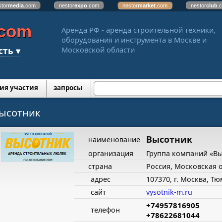
stor
media
.com
nestor
expo
.com
nestor
market
.com
nestor
club
.
.com
Аренда РФ - аренда строительной техники,
оборудования и инструмента в Москве и
сть ▾
Московской области
ия участия
запросы
ысотник
Высотник
наименование
организация
Группа компаний «В
страна
Россия, Московская 
адрес
107370, г. Москва, Т
сайт
vysotnik-m.ru
+74957816905
телефон
+78622681044