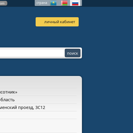
страна
com
личный кабинет
ысотник»
область
юменский проезд, 3С12