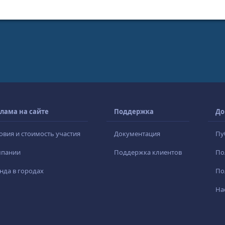
лама на сайте
Поддержка
До
овия и стоимость участия
Документация
Пу
мпании
Поддержка клиентов
По
нда в городах
По
На