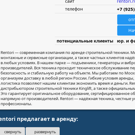
сайт
rentori.r
телефон
+7 (925
от
На
потенциальные клиенты
юр. и ф
Rentori — современная компания по аренде строительной техники. 
монтажные и сервисные организации, а также частных клиентов над
в любых условиях. В нашем парке — подъемники, генераторы и виб
производителей. Вся техника проходит техническое обслуживание пе
безопасность и стабильную работу на объекте. Мы работаем по Москв
организуем доставку в любой регион России. Гибкие условия аренды
логистика позволяют нашим клиентам экономить время и деньги. Re
дистрибьютором строительной техники Kinglift, а также официальным
Это гарантирует оригинальное оборудование, сертифицированное об
напрямую от производителей. Rentori — надёжная техника, честные у
профессионалы.
entori предлагает в аренду:
свернуть
развернуть