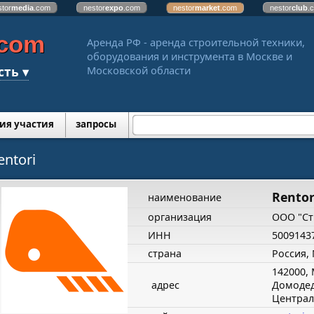
stor
media
.com
nestor
expo
.com
nestor
market
.com
nestor
club
.
.com
Аренда РФ - аренда строительной техники,
оборудования и инструмента в Москве и
сть ▾
Московской области
ия участия
запросы
entori
Rentor
наименование
организация
ООО "Ст
ИНН
5009143
страна
Россия,
142000, 
адрес
Домодед
Централ