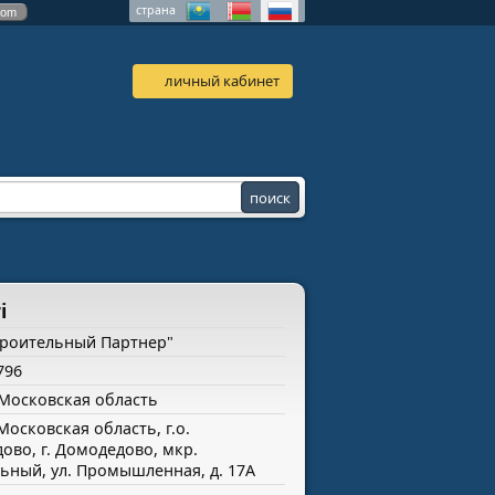
страна
com
личный кабинет
i
роительный Партнер"
796
 Московская область
Московская область, г.о.
ово, г. Домодедово, мкр.
ьный, ул. Промышленная, д. 17А