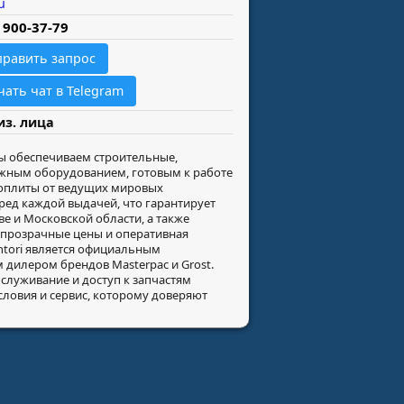
u
) 900-37-79
править запрос
чать чат в Telegram
из. лица
Мы обеспечиваем строительные,
ёжным оборудованием, готовым к работе
роплиты от ведущих мировых
ред каждой выдачей, что гарантирует
е и Московской области, а также
, прозрачные цены и оперативная
ntori является официальным
 дилером брендов Masterpac и Grost.
служивание и доступ к запчастям
словия и сервис, которому доверяют