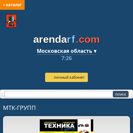
≡ каталог
arenda
rf
.com
Московская область ▾
7:26
личный кабинет
МТК-ГРУПП