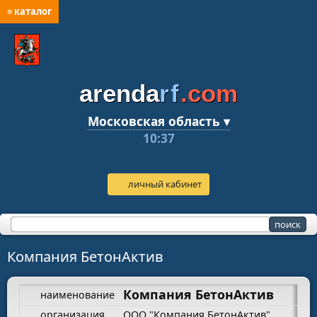
≡ каталог
arenda
rf
.com
Московская область ▾
10:37
личный кабинет
Компания БетонАктив
Компания БетонАктив
наименование
организация
ООО "Компания БетонАктив"