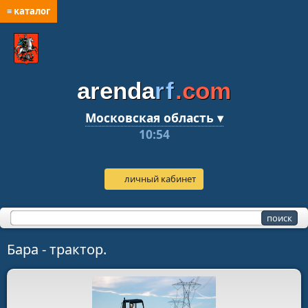
≡ каталог
arenda
rf
.com
Московская область ▾
10:54
личный кабинет
Бара - трактор.