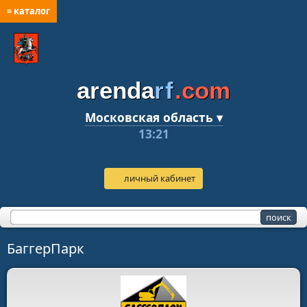
≡ каталог
arenda
rf
.com
Московская область ▾
13:21
личный кабинет
БаггерПарк