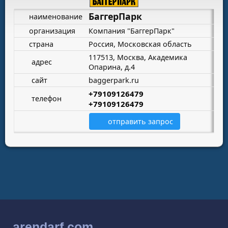
БаггерПарк
наименование
организация
Компания "БаггерПарк"
страна
Россия, Московская область
117513, Москва, Академика
адрес
Опарина, д.4
сайт
baggerpark.ru
+79109126479
телефон
+79109126479
отправить запрос
arendarf.com