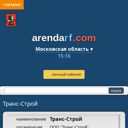
≡ каталог
arenda
rf
.com
Московская область ▾
15:16
личный кабинет
Транс-Строй
Транс-Строй
наименование
организация
ООО "Транс-Строй"